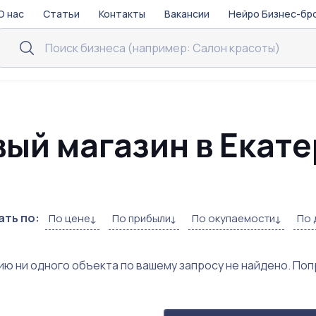
О нас
Статьи
Контакты
Вакансии
Нейро Бизнес-бр
вый магазин в Екат
ть по:
По цене
По прибыли
По окупаемости
По 
ию ни одного объекта по вашему запросу не найдено. По