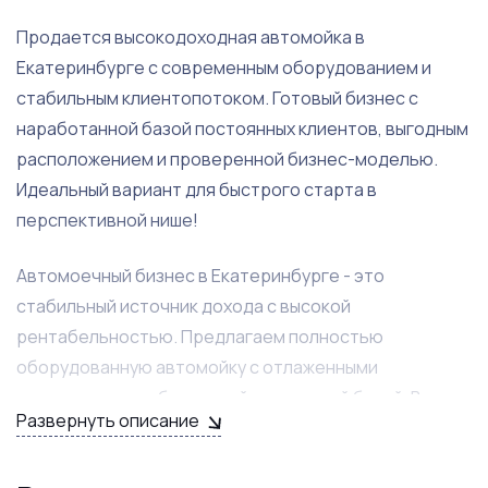
Продается высокодоходная автомойка в
Екатеринбурге с современным оборудованием и
стабильным клиентопотоком. Готовый бизнес с
наработанной базой постоянных клиентов, выгодным
расположением и проверенной бизнес-моделью.
Идеальный вариант для быстрого старта в
перспективной нише!
Автомоечный бизнес в Екатеринбурге - это
стабильный источник дохода с высокой
рентабельностью. Предлагаем полностью
оборудованную автомойку с отлаженными
процессами и работающей клиентской базой. Вам не
Развернуть описание
придется тратить время и средства на запуск -
можно сразу получать прибыль от готового бизнеса!