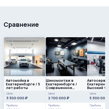
Сравнение
Автомойка в
Шиномонтаж в
Автосервис
Екатеринбурге / 5
Екатеринбурге /
Екатеринбу
лет работы
Современное
Высокий тр
оборудование
Цена
Цена
Цена
3 300 000
2 700 000
5 300 000
₽
₽
Прибыль
Прибыль
Прибыль