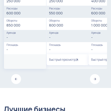
250 000
250 000
400 000
Расходы
Расходы
Расходы
600 000
550 000
600 000
Обороты
Обороты
Обороты
850 000
800 000
1 000 000
Аренда
Аренда
Аренда
-
-
-
Площадь
Площадь
Площадь
-
-
-
Быстрый просмотр
Быстрый про
Лучшие бизнесы