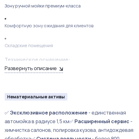
Зону ручной мойки премиум-класса
Комфортную зону ожидания для клиентов
Складские помещения
Техническое оснащение:
Развернуть описание
Современные портальные мойки Karcher
Система очистки и рециркуляции воды
Нематериальные активы
✅
Эксклюзивное расположение
- единственная
Пылесосы высокой мощности
автомойка в радиусе 1,5 км✅
Расширенный сервис
-
химчистка салонов, полировка кузова, антидождевая
Профессиональные полировальные машины
обработка✅
Система лояльности
- более 800