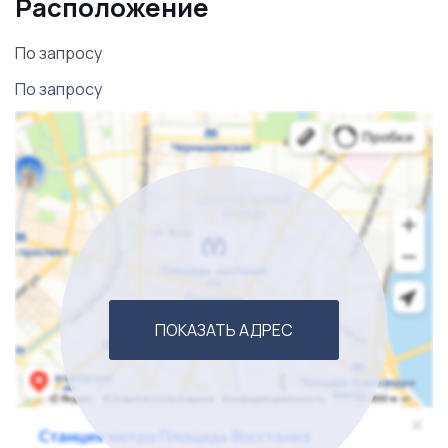
Расположение
Мгновенный старт
- бизнес сразу приносит доход
По запросу
Минимум рисков
- все процессы уже отлажены
По запросу
Готовая инфраструктура
- современное
оборудование и помещения
Проверенные поставщики
- налаженные каналы
снабжения
Обученный персонал
- не нужно тратить время на
подбор кадров
ПОКАЗАТЬ АДРЕС
Стабильный спрос
- услуги автомойки
востребованы круглый год
Автомойка расположена в
престижном